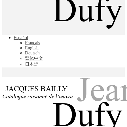
Jacques Bailly - Catalogue raisonné de l'œuvre de Jean Dufy
Español
Jean Dufy
Français
English
Deutsch
繁体中文
日本語