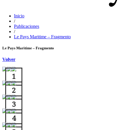
Jacques Bailly - Catalogue raisonné de l'œuvre de Jean Dufy
Inicio
Jean Dufy
/
Publicaciones
/
Le Pays Maritime – Fragmento
Le Pays Maritime – Fragmento
Volver
1
2
3
4