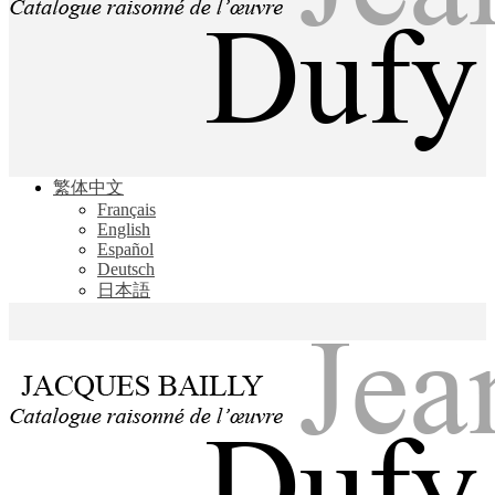
Jacques Bailly - Catalogue raisonné de l'œuvre de Jean Dufy
繁体中文
Jean Dufy
Français
English
Español
Deutsch
日本語