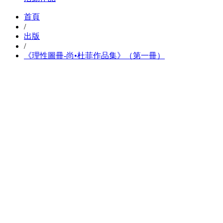
首頁
/
出版
/
《理性圖冊-尚•杜菲作品集》（第一冊）