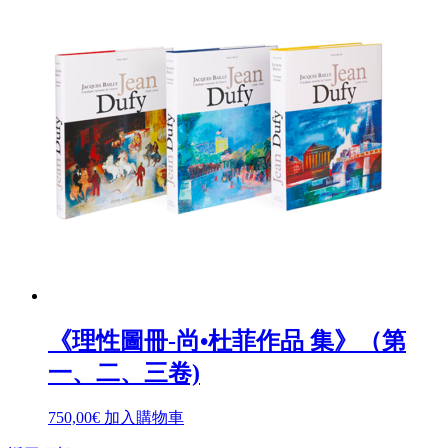
《理性圖冊-尚•杜菲作品 集》（第
一、二、三卷)
750,00
€
加入購物車