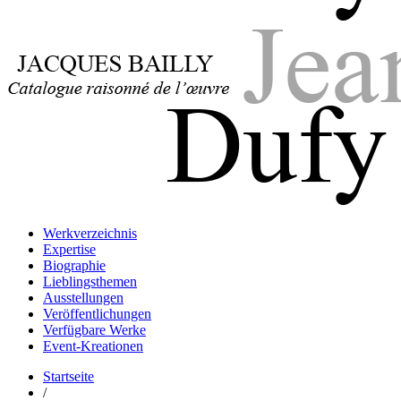
Jacques Bailly - Catalogue raisonné de l'œuvre de Jean Dufy
Jean Dufy
Jacques Bailly - Catalogue raisonné de l'œuvre de Jean Dufy
Werkverzeichnis
Jean Dufy
Expertise
Biographie
Lieblingsthemen
Ausstellungen
Veröffentlichungen
Verfügbare Werke
Event-Kreationen
Startseite
/