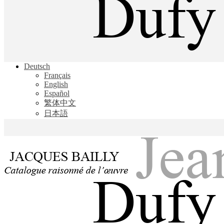
Jacques Bailly - Catalogue raisonné de l'œuvre de Jean Dufy
Deutsch
Jean Dufy
Français
English
Español
繁体中文
日本語