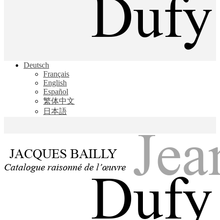
Jacques Bailly - Catalogue raisonné de l'œuvre de Jean Dufy
Deutsch
Jean Dufy
Français
English
Español
繁体中文
日本語