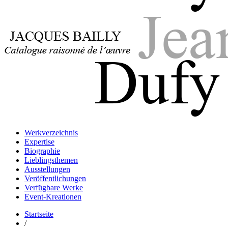
Jacques Bailly - Catalogue raisonné de l'œuvre de Jean Dufy
Jean Dufy
Jacques Bailly - Catalogue raisonné de l'œuvre de Jean Dufy
Werkverzeichnis
Jean Dufy
Expertise
Biographie
Lieblingsthemen
Ausstellungen
Veröffentlichungen
Verfügbare Werke
Event-Kreationen
Startseite
/