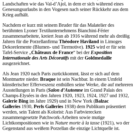
Landschaften wie das Val-d’Ajol, in dem er sich während eines
Genesungsurlaubs in den Vogesen nach seiner Rückkehr aus dem
Krieg aufhält.
Nachdem er kurz mit seinem Bruder für das Malatelier des
berühmten Lyoner Textilunternehmens Bianchini-Férier
zusammenarbeitete, kreiert Jean ab 1916 während mehr als dreißig
Jahren für die Porzellanfirma
Théodore Haviland
in Limoges
Dekorelemente (Blumen- und Tiermotive).
1925
wird er für sein
Tafel-Service „
Châteaux de France
“ bei der
Exposition
Internationale des Arts Décoratifs
mit der
Goldmedaille
ausgezeichnet.
Als Jean 1920 nach Paris zurückkommt, lässt er sich auf dem
Montmartre nieder.
Braque
ist sein Nachbar. In einem Umfeld
künstlerischer Efferveszenz enthüllen seine Werke, die auf mehreren
Ausstellungen in Paris (
Salon d’Automne
im Grand Palais des
Champs-Elysées in den Jahren 1920, 1923, 1924, 1927 und 1932,
Galerie Bing
im Jahre 1929) und in New York (
Balzac
Galleries
1930,
Perls Galleries
1938) dem Publikum präsentiert
werden, sein Talent als Kolorist: Aus Farbvierecken
zusammengesetzte Patchwork-Arbeiten sowie mutige
Lichtkompositionen wie in
Nature morte à la tasse
(1921), wo der
Gegenstand aus weißem Porzellan die einzige Lichtquelle ist.