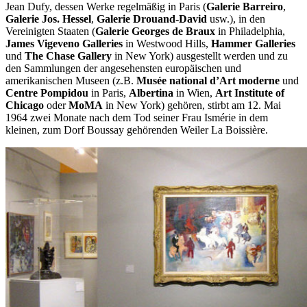
Jean Dufy, dessen Werke regelmäßig in Paris (
Galerie Barreiro
,
Galerie Jos. Hessel
,
Galerie Drouand-David
usw.), in den
Vereinigten Staaten (
Galerie Georges de Braux
in Philadelphia,
James Vigeveno Galleries
in Westwood Hills,
Hammer Galleries
und
The Chase Gallery
in New York) ausgestellt werden und zu
den Sammlungen der angesehensten europäischen und
amerikanischen Museen (z.B.
Musée national d’Art moderne
und
Centre Pompidou
in Paris,
Albertina
in Wien,
Art Institute
of
Chicago
oder
MoMA
in New York) gehören, stirbt am 12. Mai
1964 zwei Monate nach dem Tod seiner Frau Ismérie in dem
kleinen, zum Dorf Boussay gehörenden Weiler La Boissière.