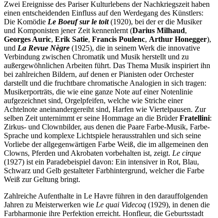
Zwei Ereignisse des Pariser Kulturlebens der Nachkriegszeit haben
einen entscheidenden Einfluss auf den Werdegang des Künstlers:
Die Komödie
Le Boeuf sur le toit
(1920), bei der er die Musiker
und Komponisten jener Zeit kennenlernt (
Darius Milhaud
,
Georges Auric
,
Erik Satie
,
Francis Poulenc
,
Arthur Honegger
),
und
La Revue Nègre
(1925), die in seinem Werk die innovative
Verbindung zwischen Chromatik und Musik herstellt und zu
außergewöhnlichen Arbeiten führt. Das Thema Musik inspiriert ihn
bei zahlreichen Bildern, auf denen er Pianisten oder Orchester
darstellt und die fruchtbare chromatische Analogien in sich tragen:
Musikerporträts, die wie eine ganze Note auf einer Notenlinie
aufgezeichnet sind, Orgelpfeifen, welche wie Striche einer
Achtelnote aneinandergereiht sind, Harfen wie Viertelpausen. Zur
selben Zeit unternimmt er seine Hommage an die Brüder
Fratellini
:
Zirkus- und Clownbilder, aus denen die Paare Farbe-Musik, Farbe-
Sprache und komplexe Lichtspiele herausstrahlen und sich seine
Vorliebe der allgegenwärtigen Farbe Weiß, die im allgemeinen den
Clowns, Pferden und Akrobaten vorbehalten ist, zeigt.
Le cirque
(1927) ist ein Paradebeispiel davon: Ein intensiver in Rot, Blau,
Schwarz und Gelb gestalteter Farbhintergrund, welcher die Farbe
Weiß zur Geltung bringt.
Zahlreiche Aufenthalte in Le Havre führen in den darauffolgenden
Jahren zu Meisterwerken wie
Le quai Videcoq
(1929), in denen die
Farbharmonie ihre Perfektion erreicht. Honfleur, die Geburtsstadt