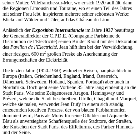
seiner Mutter, Villefranche-sur-Mer, wo er sich 1920 aufhält, dann
die Regionen Limousin und Touraine, wo er einen Teil des Jahres
mit seiner Frau lebt, inspirieren mehrere seiner schönsten Werke:
Blicke auf Wälder und Täler, auf das Château du Lion.
Anlässlich der
Exposition Internationale
im Jahre
1937
beauftragt
der Generaldirektor der C.P.D.E. (Compagnie Parisienne de
Distribution de l’Electricité) seinen Bruder Raoul mit der Dekoration
des
Pavillon de l’Electricité
. Jean hilft ihm bei der Verwirklichung
2
einer riesigen, 600 m
großen Freske als Anerkennung der
Errungenschaften der Elektrizität.
Die letzten Jahre (1950-1960) widmet er Reisen, hauptsächlich in
Europa (Italien, Griechenland, England, Irland, Österreich,
Dänemark, Schweden, Holland, Spanien, Portugal) aber auch in
Nordafrika. Doch geht seine Vorliebe 35 Jahre lang eindeutig an die
Stadt Paris. Wie seine Zeitgenossen Aragon, Hemingway und
Prévert, welche die Stadt beschreiben, Utrillo, Chagall und Marquet,
welche sie malen, verwendet Jean Dufy in einem sich ständig
erneuernden kreativen Prozess, der von blauen Farbharmonien
dominiert wird, Paris als Motiv für seine Ölbilder und Aquarelle:
Blau als unversiegbare Schaffensquelle der Stadttore, der Straßen,
der Kutschen der Stadt Paris, des Eiffelturms, des Pariser Himmels
und der Seine.