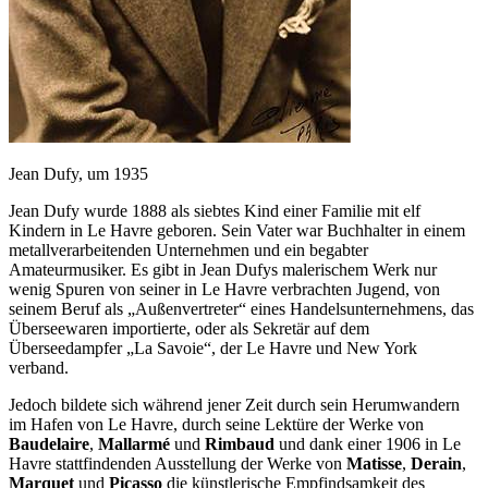
Jean Dufy, um 1935
Jean Dufy wurde 1888 als siebtes Kind einer Familie mit elf
Kindern in Le Havre geboren. Sein Vater war Buchhalter in einem
metallverarbeitenden Unternehmen und ein begabter
Amateurmusiker. Es gibt in Jean Dufys malerischem Werk nur
wenig Spuren von seiner in Le Havre verbrachten Jugend, von
seinem Beruf als „Außenvertreter“ eines Handelsunternehmens, das
Überseewaren importierte, oder als Sekretär auf dem
Überseedampfer „La Savoie“, der Le Havre und New York
verband.
Jedoch bildete sich während jener Zeit durch sein Herumwandern
im Hafen von Le Havre, durch seine Lektüre der Werke von
Baudelaire
,
Mallarmé
und
Rimbaud
und dank einer 1906 in Le
Havre stattfindenden Ausstellung der Werke von
Matisse
,
Derain
,
Marquet
und
Picasso
die künstlerische Empfindsamkeit des