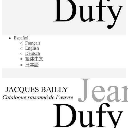
Jacques Bailly - Catalogue raisonné de l'œuvre de Jean Dufy
Español
Jean Dufy
Français
English
Deutsch
繁体中文
日本語