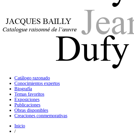
Jacques Bailly - Catalogue raisonné de l'œuvre de Jean Dufy
Jean Dufy
Jacques Bailly - Catalogue raisonné de l'œuvre de Jean Dufy
Catálogo razonado
Jean Dufy
Conocimientos expertos
Biografía
Temas favoritos
Exposiciones
Publicaciones
Obras disponibles
Creaciones conmemorativas
Inicio
/