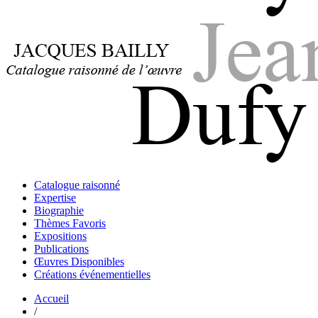
Jacques Bailly - Catalogue raisonné de l'œuvre de Jean Dufy
Jean Dufy
Jacques Bailly - Catalogue raisonné de l'œuvre de Jean Dufy
Catalogue raisonné
Jean Dufy
Expertise
Biographie
Thèmes Favoris
Expositions
Publications
Œuvres Disponibles
Créations événementielles
Accueil
/