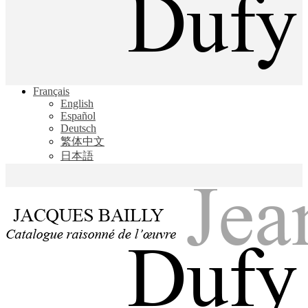
Jacques Bailly - Catalogue raisonné de l'œuvre de Jean Dufy
Français
Jean Dufy
English
Español
Deutsch
繁体中文
日本語