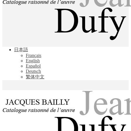
Jacques Bailly - Catalogue raisonné de l'œuvre de Jean Dufy
日本語
Jean Dufy
Français
English
Español
Deutsch
繁体中文