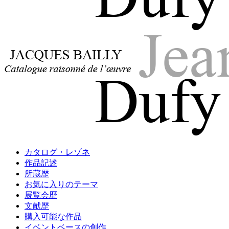
Jacques Bailly - Catalogue raisonné de l'œuvre de Jean Dufy
Jean Dufy
Jacques Bailly - Catalogue raisonné de l'œuvre de Jean Dufy
カタログ・レゾネ
Jean Dufy
作品記述
所蔵歴
お気に入りのテーマ
展覧会歴
文献歴
購入可能な作品
イベントベースの創作