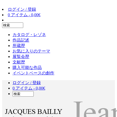
ログイン / 登録
0 アイテム -
0,00
€
カタログ・レゾネ
作品記述
所蔵歴
お気に入りのテーマ
展覧会歴
文献歴
購入可能な作品
イベントベースの創作
ログイン / 登録
0 アイテム -
0,00
€