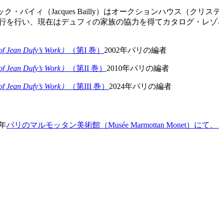
ィ（Jacques Bailly）はオークションハウス（クリスティーズ –（
s）による鑑定証の発行を行い、現在はデュフィの家族の協力を得てカタログ・レ
of Jean Dufy’s Work
）
（第I 巻）
2002年パリの編者
of Jean Dufy’s Work
）
（第II 巻）
2010年パリの編者
of Jean Dufy’s Work
）
（第III 巻）
2024年パリの編者
1年
パリのマルモッタン美術館（Musée Marmottan Monet）にて