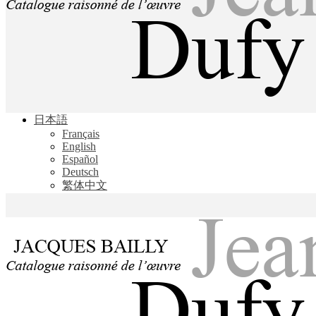
Jacques Bailly - Catalogue raisonné de l'œuvre de Jean Dufy
日本語
Jean Dufy
Français
English
Español
Deutsch
繁体中文