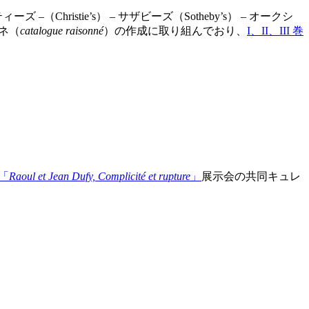
Christie’s） – サザビーズ（Sotheby’s） – オークシ
ゾネ（
catalogue raisonné
）の作成に取り組んでおり、
I、II、III 巻
、「
Raoul et Jean Dufy, Complicité et rupture
」
展示会の共同キュレ