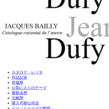
Jacques Bailly - Catalogue raisonné de l'œuvre de Jean Dufy
Jean Dufy
Jacques Bailly - Catalogue raisonné de l'œuvre de Jean Dufy
カタログ・レゾネ
Jean Dufy
作品記述
所蔵歴
お気に入りのテーマ
展覧会歴
文献歴
購入可能な作品
イベントベースの創作