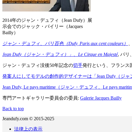
2014年のジャン・デュフィ（Jean Dufy）展
示会でのジャック・バイリー（Jacques
Bailly）
ジャン・デュフィ、パリ百色（
Dufy, Paris aux cent couleurs
）
、
Jean Dufy（ジャン・デュフィ）」、Le Cirque en Majesté
, パリ、
ジャン・デュフィ没後50年記念の
切手
発行という、フランス国
発案人にしてモデルの創作的デザイナーは「Jean Dufy（ジ
Jean Dufy, Le pays maritime（ジャン・デュフィ、Le pays marit
専門アートギャラリー委員会の委員:
Galerie Jacques Bailly
Back to top
Jeandufy.com © 2015-2025
法律上の表示