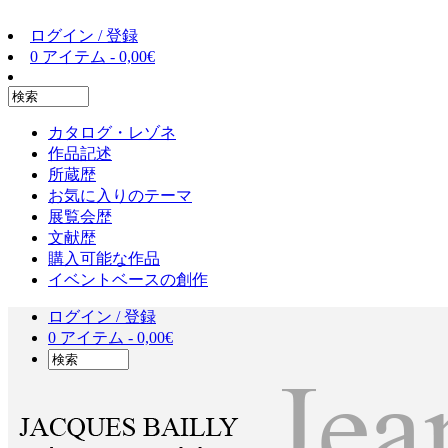
ログイン / 登録
0 アイテム -
0,00
€
カタログ・レゾネ
作品記述
所蔵歴
お気に入りのテーマ
展覧会歴
文献歴
購入可能な作品
イベントベースの創作
ログイン / 登録
0 アイテム -
0,00
€