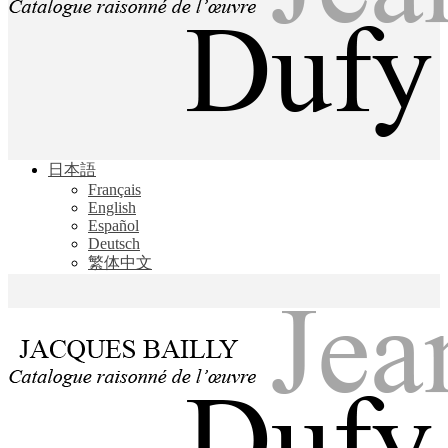
Jacques Bailly - Catalogue raisonné de l'œuvre de Jean Dufy
日本語
Jean Dufy
Français
English
Español
Deutsch
繁体中文