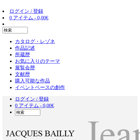
ログイン / 登録
0 アイテム -
0,00
€
カタログ・レゾネ
作品記述
所蔵歴
お気に入りのテーマ
展覧会歴
文献歴
購入可能な作品
イベントベースの創作
ログイン / 登録
0 アイテム -
0,00
€