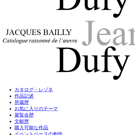
Jacques Bailly - Catalogue raisonné de l'œuvre de Jean Dufy
Jean Dufy
Jacques Bailly - Catalogue raisonné de l'œuvre de Jean Dufy
カタログ・レゾネ
Jean Dufy
作品記述
所蔵歴
お気に入りのテーマ
展覧会歴
文献歴
購入可能な作品
イベントベースの創作