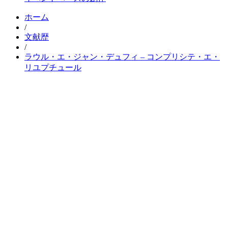
ホーム
/
文献歴
/
ラウル・エ・ジャン・デュフィ – コンプリシテ・エ・
リユプチュール