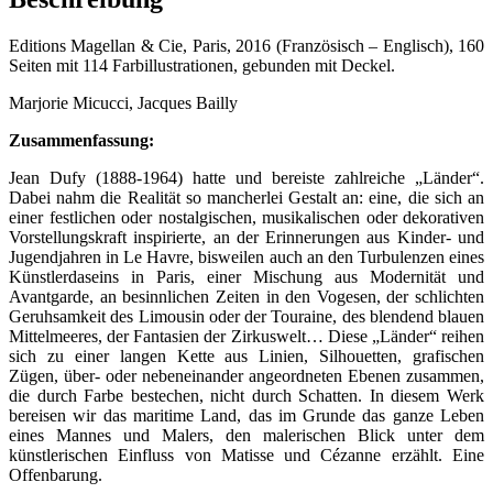
Editions Magellan & Cie, Paris, 2016 (Französisch – Englisch), 160
Seiten mit 114 Farbillustrationen, gebunden mit Deckel.
Marjorie Micucci, Jacques Bailly
Zusammenfassung:
Jean Dufy (1888-1964) hatte und bereiste zahlreiche „Länder“.
Dabei nahm die Realität so mancherlei Gestalt an: eine, die sich an
einer festlichen oder nostalgischen, musikalischen oder dekorativen
Vorstellungskraft inspirierte, an der Erinnerungen aus Kinder- und
Jugendjahren in Le Havre, bisweilen auch an den Turbulenzen eines
Künstlerdaseins in Paris, einer Mischung aus Modernität und
Avantgarde, an besinnlichen Zeiten in den Vogesen, der schlichten
Geruhsamkeit des Limousin oder der Touraine, des blendend blauen
Mittelmeeres, der Fantasien der Zirkuswelt… Diese „Länder“ reihen
sich zu einer langen Kette aus Linien, Silhouetten, grafischen
Zügen, über- oder nebeneinander angeordneten Ebenen zusammen,
die durch Farbe bestechen, nicht durch Schatten. In diesem Werk
bereisen wir das maritime Land, das im Grunde das ganze Leben
eines Mannes und Malers, den malerischen Blick unter dem
künstlerischen Einfluss von Matisse und Cézanne erzählt. Eine
Offenbarung.