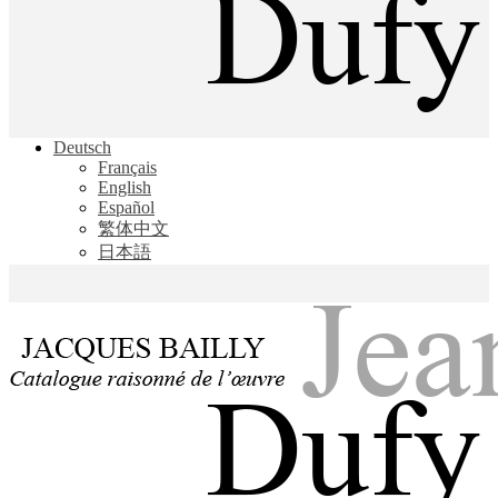
Jacques Bailly - Catalogue raisonné de l'œuvre de Jean Dufy
Deutsch
Jean Dufy
Français
English
Español
繁体中文
日本語