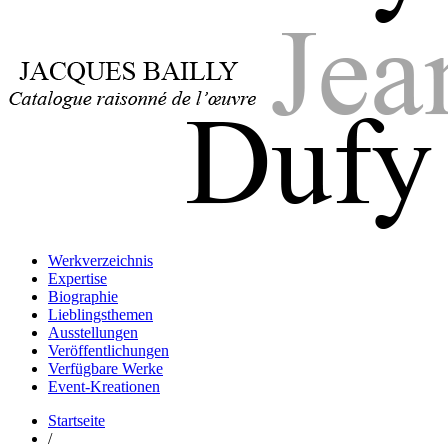
Jacques Bailly - Catalogue raisonné de l'œuvre de Jean Dufy
Jean Dufy
Jacques Bailly - Catalogue raisonné de l'œuvre de Jean Dufy
Werkverzeichnis
Jean Dufy
Expertise
Biographie
Lieblingsthemen
Ausstellungen
Veröffentlichungen
Verfügbare Werke
Event-Kreationen
Startseite
/