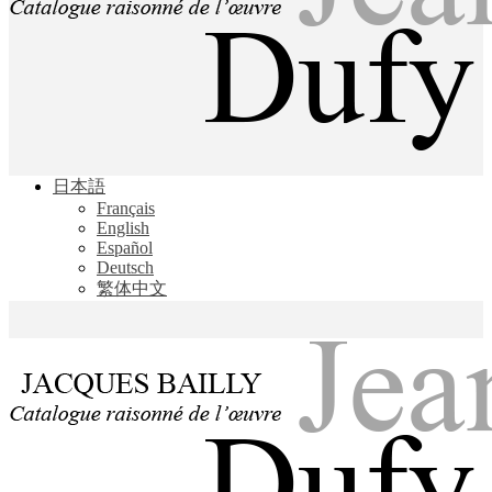
Jacques Bailly - Catalogue raisonné de l'œuvre de Jean Dufy
日本語
Jean Dufy
Français
English
Español
Deutsch
繁体中文