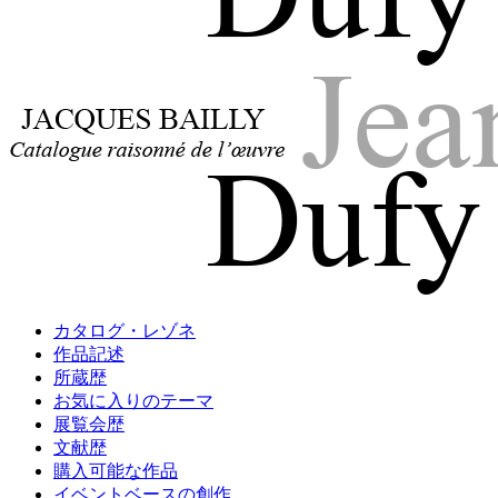
Jacques Bailly - Catalogue raisonné de l'œuvre de Jean Dufy
Jean Dufy
Jacques Bailly - Catalogue raisonné de l'œuvre de Jean Dufy
カタログ・レゾネ
Jean Dufy
作品記述
所蔵歴
お気に入りのテーマ
展覧会歴
文献歴
購入可能な作品
イベントベースの創作