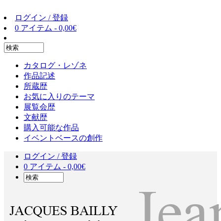
ログイン / 登録
0 アイテム -
0,00
€
カタログ・レゾネ
作品記述
所蔵歴
お気に入りのテーマ
展覧会歴
文献歴
購入可能な作品
イベントベースの創作
ログイン / 登録
0 アイテム -
0,00
€