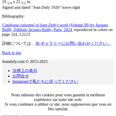
19
x 22
in.
1/4
1/2
Signed and dated “Jean Dufy 1926” lower right
Bibliography:
Catalogue raisonné of Jean Dufy’s work
(Volume III) by Jacques
Bailly, Editions Jacques Bailly, Paris, 2024
, reproduced in colors on
page 324, J.2123
詳細については、
JB ギャラリーにお問い合わせください。
Back to top
Jeandufy.com © 2015-2025
法律上の表示
お問合せ
Instagramで私たちに従ってください
Nous utilisons des cookies pour vous garantir la meilleure
expérience sur notre site web.
Si vous continuez à utiliser ce site, nous supposerons que vous en
êtes satisfait.