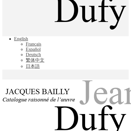
Jacques Bailly - Catalogue raisonné de l'œuvre de Jean Dufy
English
Jean Dufy
Français
Español
Deutsch
繁体中文
日本語