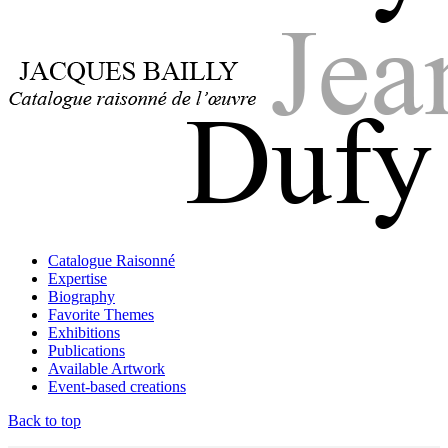
Jacques Bailly - Catalogue raisonné de l'œuvre de Jean Dufy
Jean Dufy
Jacques Bailly - Catalogue raisonné de l'œuvre de Jean Dufy
Catalogue Raisonné
Jean Dufy
Expertise
Biography
Favorite Themes
Exhibitions
Publications
Available Artwork
Event-based creations
Back to top