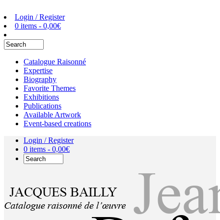
Login / Register
0 items -
0,00
€
Catalogue Raisonné
Expertise
Biography
Favorite Themes
Exhibitions
Publications
Available Artwork
Event-based creations
Login / Register
0 items -
0,00
€