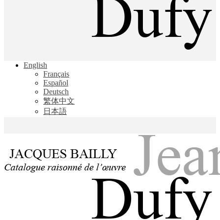
Jacques Bailly - Catalogue raisonné de l'œuvre de Jean Dufy
English
Jean Dufy
Français
Español
Deutsch
繁体中文
日本語