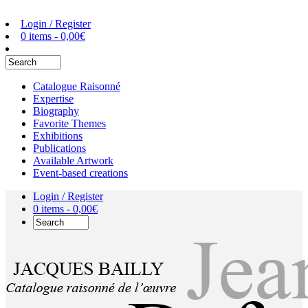
Login / Register
0 items -
0,00
€
Catalogue Raisonné
Expertise
Biography
Favorite Themes
Exhibitions
Publications
Available Artwork
Event-based creations
Login / Register
0 items -
0,00
€