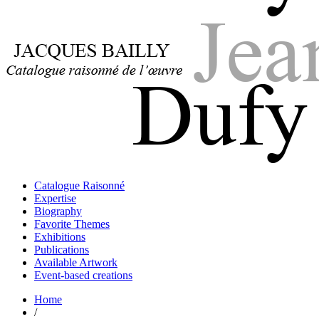
Jacques Bailly - Catalogue raisonné de l'œuvre de Jean Dufy
Jean Dufy
Jacques Bailly - Catalogue raisonné de l'œuvre de Jean Dufy
Catalogue Raisonné
Jean Dufy
Expertise
Biography
Favorite Themes
Exhibitions
Publications
Available Artwork
Event-based creations
Home
/