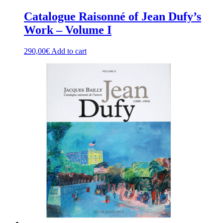
Catalogue Raisonné of Jean Dufy’s
Work – Volume I
290,00
€
Add to cart