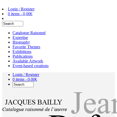
Login / Register
0 items -
0,00
€
Catalogue Raisonné
Expertise
Biography
Favorite Themes
Exhibitions
Publications
Available Artwork
Event-based creations
Login / Register
0 items -
0,00
€