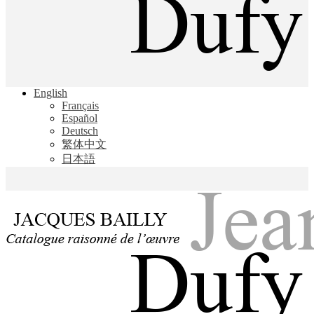
Jacques Bailly - Catalogue raisonné de l'œuvre de Jean Dufy
English
Jean Dufy
Français
Español
Deutsch
繁体中文
日本語