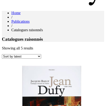
Jacques Bailly - Catalogue raisonné de l'œuvre de Jean Dufy
Home
Jean Dufy
/
Publications
/
Catalogues raisonnés
Catalogues raisonnés
Showing all 5 results